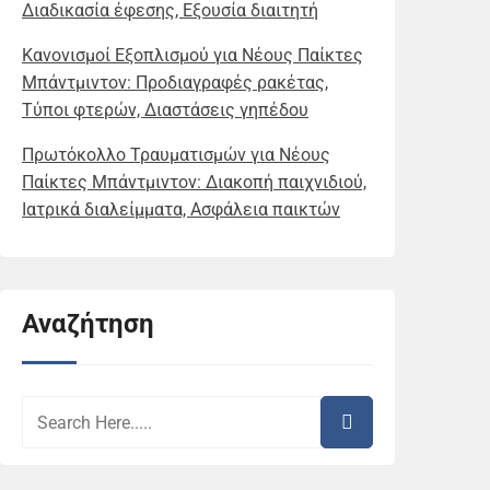
Διαδικασία έφεσης, Εξουσία διαιτητή
Κανονισμοί Εξοπλισμού για Νέους Παίκτες
Μπάντμιντον: Προδιαγραφές ρακέτας,
Τύποι φτερών, Διαστάσεις γηπέδου
Πρωτόκολλο Τραυματισμών για Νέους
Παίκτες Μπάντμιντον: Διακοπή παιχνιδιού,
Ιατρικά διαλείμματα, Ασφάλεια παικτών
Αναζήτηση