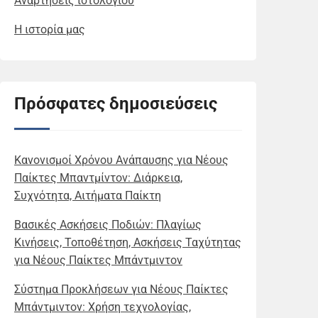
Αναρτήσεις ιστολογίου
Η ιστορία μας
Πρόσφατες δημοσιεύσεις
Κανονισμοί Χρόνου Ανάπαυσης για Νέους
Παίκτες Μπαντμίντον: Διάρκεια,
Συχνότητα, Αιτήματα Παίκτη
Βασικές Ασκήσεις Ποδιών: Πλαγίως
Κινήσεις, Τοποθέτηση, Ασκήσεις Ταχύτητας
για Νέους Παίκτες Μπάντμιντον
Σύστημα Προκλήσεων για Νέους Παίκτες
Μπάντμιντον: Χρήση τεχνολογίας,