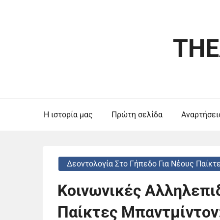
Skip
to
content
THE
Η ιστορία μας
Πρώτη σελίδα
Αναρτήσει
Δεοντολογία Στο Γήπεδο Για Νέους Παίκτ
Κοινωνικές Αλληλεπιδ
Παίκτες Μπαντμίντον: