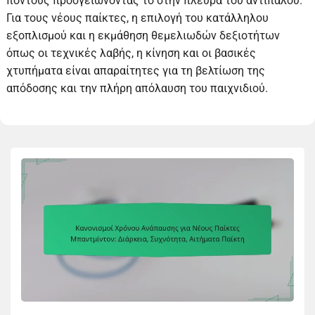
πόντους προσγειώνοντάς το στην πλευρά του αντιπάλου.
Για τους νέους παίκτες, η επιλογή του κατάλληλου
εξοπλισμού και η εκμάθηση θεμελιωδών δεξιοτήτων
όπως οι τεχνικές λαβής, η κίνηση και οι βασικές
χτυπήματα είναι απαραίτητες για τη βελτίωση της
απόδοσης και την πλήρη απόλαυση του παιχνιδιού.