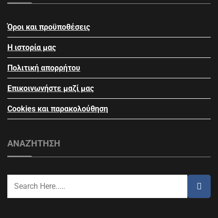
Όροι και προϋποθέσεις
Η ιστορία μας
Πολιτική απορρήτου
Επικοινωνήστε μαζί μας
Cookies και παρακολούθηση
ΑΝΑΖΉΤΗΣΗ