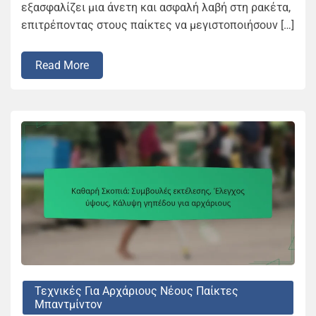
εξασφαλίζει μια άνετη και ασφαλή λαβή στη ρακέτα,
επιτρέποντας στους παίκτες να μεγιστοποιήσουν […]
Read More
Τεχνικές Για Αρχάριους Νέους Παίκτες
Μπαντμίντον