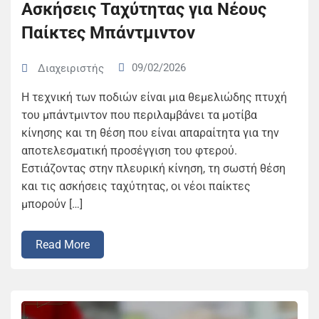
Ασκήσεις Ταχύτητας για Νέους
Παίκτες Μπάντμιντον
09/02/2026
Διαχειριστής
Η τεχνική των ποδιών είναι μια θεμελιώδης πτυχή
του μπάντμιντον που περιλαμβάνει τα μοτίβα
κίνησης και τη θέση που είναι απαραίτητα για την
αποτελεσματική προσέγγιση του φτερού.
Εστιάζοντας στην πλευρική κίνηση, τη σωστή θέση
και τις ασκήσεις ταχύτητας, οι νέοι παίκτες
μπορούν […]
Read More