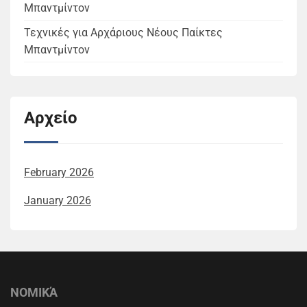
Μπαντμίντον
Τεχνικές για Αρχάριους Νέους Παίκτες
Μπαντμίντον
Αρχείο
February 2026
January 2026
ΝΟΜΙΚΆ