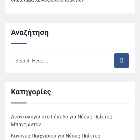
Αναζήτηση
Κατηγορίες
Δεοντολογία στο Γήπεδο για Νέους Παίκτες
Μπάντμιντον
Κανόνες Παιχνιδιού για Νέους Παίκτες