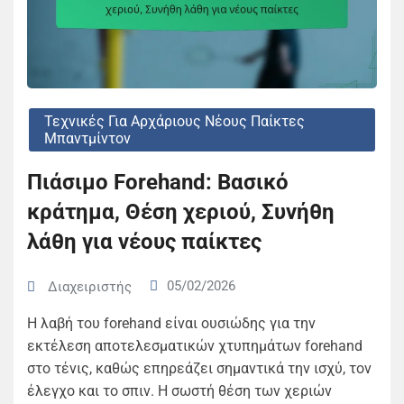
Τεχνικές Για Αρχάριους Νέους Παίκτες
Μπαντμίντον
Πιάσιμο Forehand: Βασικό
κράτημα, Θέση χεριού, Συνήθη
λάθη για νέους παίκτες
05/02/2026
Διαχειριστής
Η λαβή του forehand είναι ουσιώδης για την
εκτέλεση αποτελεσματικών χτυπημάτων forehand
στο τένις, καθώς επηρεάζει σημαντικά την ισχύ, τον
έλεγχο και το σπιν. Η σωστή θέση των χεριών