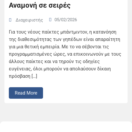
Αναμονή σε σειρές
05/02/2026
Διαχειριστής
Για τους νέους παίκτες μπάντμιντον, η κατανόηση
της διαθεσιμότητας των γηπέδων είναι απαραίτητη
για μια θετική εμπειρία. Με το να σέβονται τις
προγραμματισμένες ώρες, να επικοινωνούν με τους
άλλους παίκτες και να τηρούν τις οδηγίες
ευγένειας, όλοι μπορούν να απολαύσουν δίκαιη
πρόσβαση […]
Read More