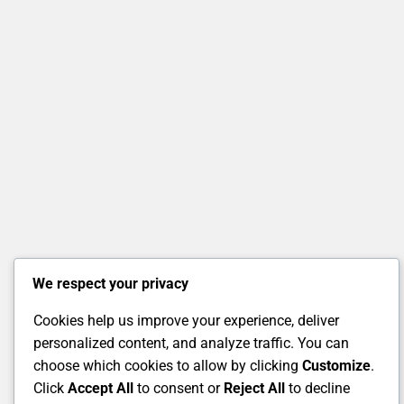
We respect your privacy
Cookies help us improve your experience, deliver
personalized content, and analyze traffic. You can
choose which cookies to allow by clicking
Customize
.
Click
Accept All
to consent or
Reject All
to decline